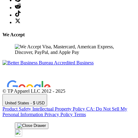
We Accept
© TP Apparel LLC 2012 - 2025
United States - $ USD
Product Safety
Intellectual Property Policy
CA: Do Not Sell My
Personal Information
Privacy Policy
Terms