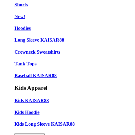
Shorts
New!
Hoodies
Long Sleeve KAISAR88
Crewneck Sweatshirts
Tank Tops
Baseball KAISAR88
Kids Apparel
Kids KAISAR88
Kids Hoodie
Kids Long Sleeve KAISAR88