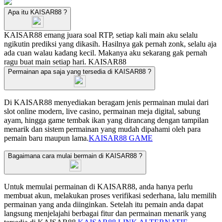
Apa itu KAISAR88 ?
KAISAR88 emang juara soal RTP, setiap kali main aku selalu
ngikutin prediksi yang dikasih. Hasilnya gak pernah zonk, selalu aja
ada cuan walau kadang kecil. Makanya aku sekarang gak pernah
ragu buat main setiap hari.
KAISAR88
Permainan apa saja yang tersedia di KAISAR88 ?
Di KAISAR88 menyediakan beragam jenis permainan mulai dari
slot online modern, live casino, permainan meja digital, sabung
ayam, hingga game tembak ikan yang dirancang dengan tampilan
menarik dan sistem permainan yang mudah dipahami oleh para
pemain baru maupun lama.
KAISAR88 GAME
Bagaimana cara mulai bermain di KAISAR88 ?
Untuk memulai permainan di KAISAR88, anda hanya perlu
membuat akun, melakukan proses verifikasi sederhana, lalu memilih
permainan yang anda diinginkan. Setelah itu pemain anda dapat
langsung menjelajahi berbagai fitur dan permainan menarik yang