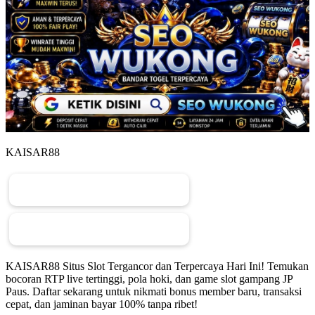
KAISAR88
DAFTAR DISINI
LOGIN DISINI
KAISAR88 Situs Slot Tergancor dan Terpercaya Hari Ini! Temukan
bocoran RTP live tertinggi, pola hoki, dan game slot gampang JP
Paus. Daftar sekarang untuk nikmati bonus member baru, transaksi
cepat, dan jaminan bayar 100% tanpa ribet!