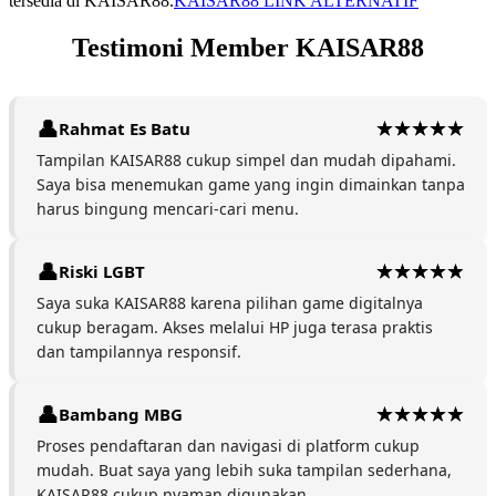
tersedia di KAISAR88.
KAISAR88 LINK ALTERNATIF
Testimoni Member KAISAR88
Rahmat Es Batu
Tampilan KAISAR88 cukup simpel dan mudah dipahami.
Saya bisa menemukan game yang ingin dimainkan tanpa
harus bingung mencari-cari menu.
Riski LGBT
Saya suka KAISAR88 karena pilihan game digitalnya
cukup beragam. Akses melalui HP juga terasa praktis
dan tampilannya responsif.
Bambang MBG
Proses pendaftaran dan navigasi di platform cukup
mudah. Buat saya yang lebih suka tampilan sederhana,
KAISAR88 cukup nyaman digunakan.