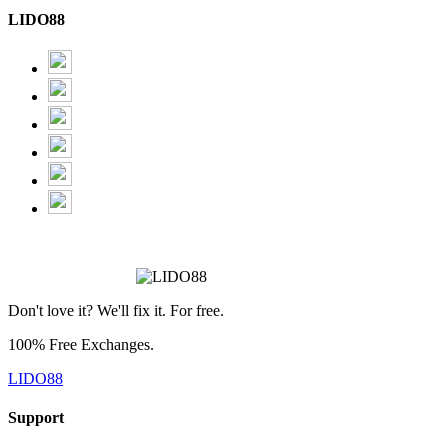
LIDO88
Don't love it? We'll fix it. For free.
100% Free Exchanges.
LIDO88
Support