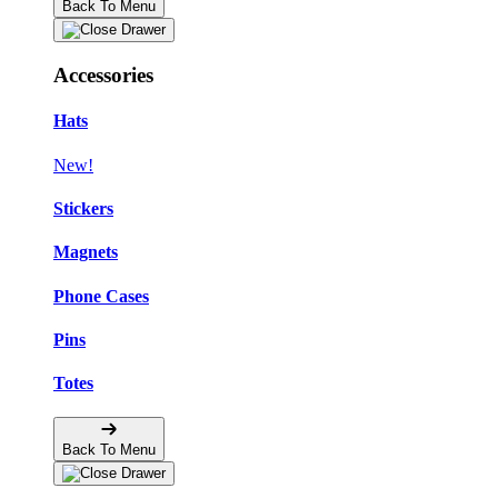
Back To Menu
Accessories
Hats
New!
Stickers
Magnets
Phone Cases
Pins
Totes
Back To Menu