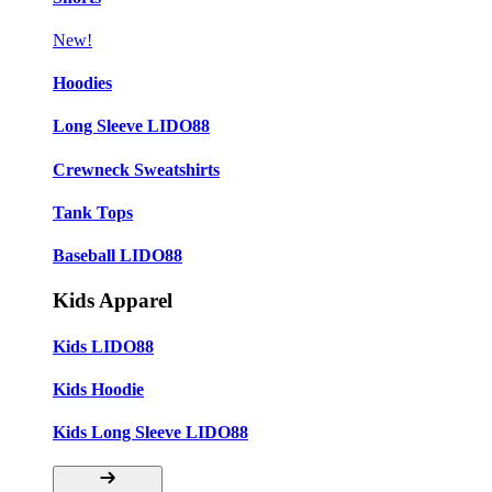
New!
Hoodies
Long Sleeve LIDO88
Crewneck Sweatshirts
Tank Tops
Baseball LIDO88
Kids Apparel
Kids LIDO88
Kids Hoodie
Kids Long Sleeve LIDO88