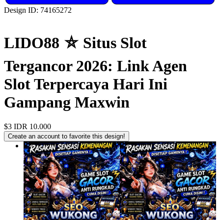
Design ID: 74165272
LIDO88 ⛦ Situs Slot
Tergancor 2026: Link Agen
Slot Terpercaya Hari Ini
Gampang Maxwin
$3
IDR 10.000
Create an account to favorite this design!