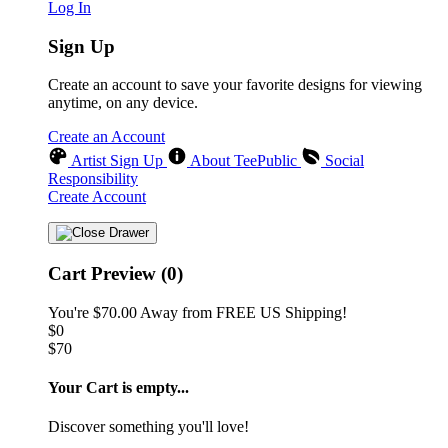
Log In
Sign Up
Create an account to save your favorite designs for viewing
anytime, on any device.
Create an Account
Artist Sign Up
About TeePublic
Social
Responsibility
Create Account
Cart Preview (0)
You're
$70.00
Away from
FREE US Shipping!
$0
$70
Your Cart is empty...
Discover something you'll love!