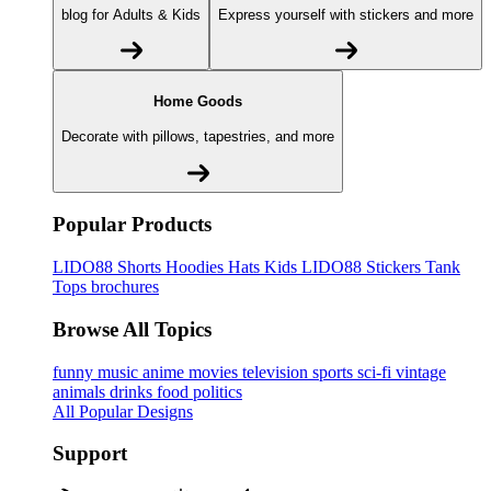
blog for Adults & Kids
Express yourself with stickers and more
Home Goods
Decorate with pillows, tapestries, and more
Popular Products
LIDO88
Shorts
Hoodies
Hats
Kids LIDO88
Stickers
Tank
Tops
brochures
Browse All Topics
funny
music
anime
movies
television
sports
sci-fi
vintage
animals
drinks
food
politics
All Popular Designs
Support