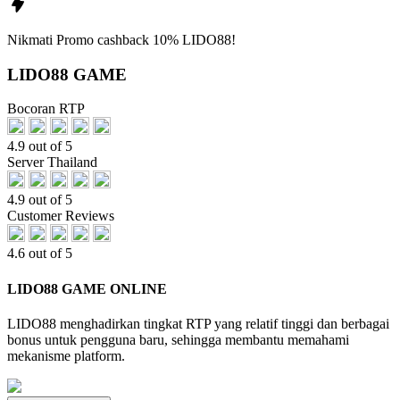
Nikmati
Promo
cashback 10%
LIDO88!
LIDO88 GAME
Bocoran RTP
4.9 out of 5
Server Thailand
4.9 out of 5
Customer Reviews
4.6 out of 5
LIDO88 GAME ONLINE
LIDO88 menghadirkan tingkat RTP yang relatif tinggi dan berbagai
bonus untuk pengguna baru, sehingga membantu memahami
mekanisme platform.