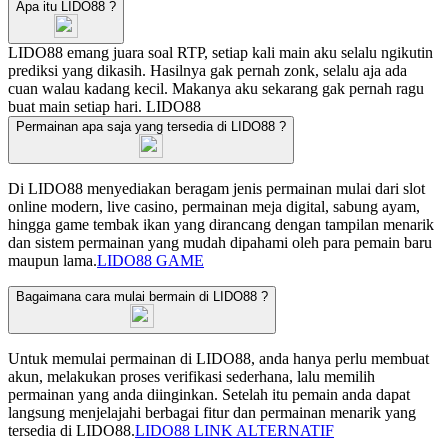
Apa itu LIDO88 ?
LIDO88 emang juara soal RTP, setiap kali main aku selalu ngikutin
prediksi yang dikasih. Hasilnya gak pernah zonk, selalu aja ada
cuan walau kadang kecil. Makanya aku sekarang gak pernah ragu
buat main setiap hari.
LIDO88
Permainan apa saja yang tersedia di LIDO88 ?
Di LIDO88 menyediakan beragam jenis permainan mulai dari slot
online modern, live casino, permainan meja digital, sabung ayam,
hingga game tembak ikan yang dirancang dengan tampilan menarik
dan sistem permainan yang mudah dipahami oleh para pemain baru
maupun lama.
LIDO88 GAME
Bagaimana cara mulai bermain di LIDO88 ?
Untuk memulai permainan di LIDO88, anda hanya perlu membuat
akun, melakukan proses verifikasi sederhana, lalu memilih
permainan yang anda diinginkan. Setelah itu pemain anda dapat
langsung menjelajahi berbagai fitur dan permainan menarik yang
tersedia di LIDO88.
LIDO88 LINK ALTERNATIF